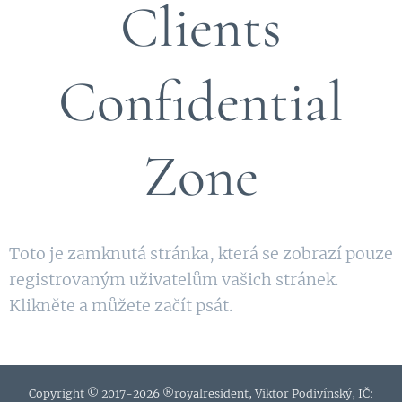
Clients
Confidential
Zone
Toto je zamknutá stránka, která se zobrazí pouze
registrovaným uživatelům vašich stránek.
Klikněte a můžete začít psát.
Copyright © 2017-2026 ®royalresident, Viktor Podivínský, IČ: